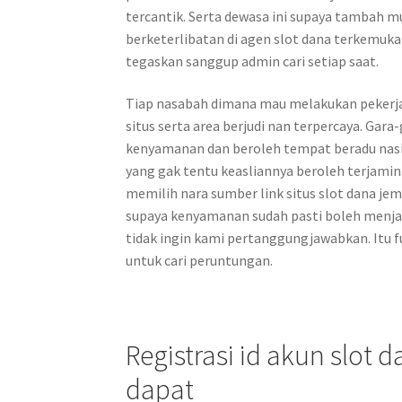
tercantik. Serta dewasa ini supaya tambah 
berketerlibatan di agen slot dana terkemuka
tegaskan sanggup admin cari setiap saat.
Tiap nasabah dimana mau melakukan pekerja
situs serta area berjudi nan terpercaya. G
kenyamanan dan beroleh tempat beradu nasib 
yang gak tentu keasliannya beroleh terjamin
memilih nara sumber link situs slot dana jem
supaya kenyamanan sudah pasti boleh menja
tidak ingin kami pertanggungjawabkan. Itu fu
untuk cari peruntungan.
Registrasi id akun slo
dapat