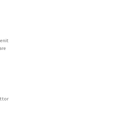
enit
are
ttor