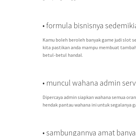
• formula bisnisnya sedemiki
Kamu boleh beroleh banyak game judi slot se
kita pastikan anda mampu membuat tambah sa
betul-betul handal.
• muncul wahana admin servi
Dipercaya admin siapkan wahana semua orang 
hendak pantau wahana ini untuk segalanya 
• sambungannya amat banya