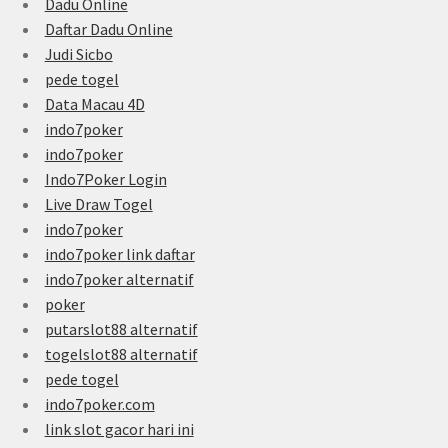
Dadu Online
Daftar Dadu Online
Judi Sicbo
pede togel
Data Macau 4D
indo7poker
indo7poker
Indo7Poker Login
Live Draw Togel
indo7poker
indo7poker link daftar
indo7poker alternatif
poker
putarslot88 alternatif
togelslot88 alternatif
pede togel
indo7poker.com
link slot gacor hari ini