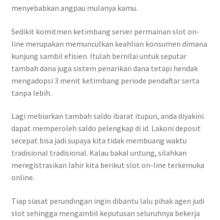
menyebabkan angpau mulanya kamu.
Sedikit komitmen ketimbang server permainan slot on-
line merupakan memunculkan keahlian konsumen dimana
kunjung sambil efisien. Itulah bernilai untuk seputar
tambah dana juga sistem penarikan dana tetapi hendak
mengadopsi 3 menit ketimbang periode pendaftar serta
tanpa lebih.
Lagi mebiarkan tambah saldo ibarat itupun, anda diyakini
dapat memperoleh saldo pelengkap di id. Lakoni deposit
secepat bisa jadi supaya kita tidak membuang waktu
tradisional tradisional. Kalau bakal untung, silahkan
meregistrasikan lahir kita berikut slot on-line terkemuka
online.
Tiap siasat perundingan ingin dibantu lalu pihak agen judi
slot sehingga mengambil keputusan seluruhnya bekerja