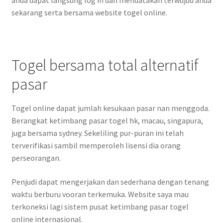
anda dapat langsung log in dan mendatakan terwujud anda
sekarang serta bersama website togel online.
Togel bersama total alternatif
pasar
Togel online dapat jumlah kesukaan pasar nan menggoda.
Berangkat ketimbang pasar togel hk, macau, singapura,
juga bersama sydney. Sekeliling pur-puran ini telah
terverifikasi sambil memperoleh lisensi dia orang
perseorangan.
Penjudi dapat mengerjakan dan sederhana dengan tenang
waktu berburu vooran terkemuka. Website saya mau
terkoneksi lagi sistem pusat ketimbang pasar togel
online internasional.