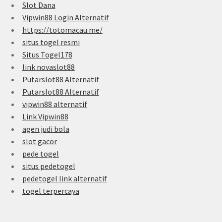
Slot Dana
Vipwin88 Login Alternatif
https://totomacau.me/
situs togel resmi
Situs Togel178
link novaslot88
Putarslot88 Alternatif
Putarslot88 Alternatif
vipwin88 alternatif
Link Vipwin88
agen judi bola
slot gacor
pede togel
situs pedetogel
pedetogel link alternatif
togel terpercaya