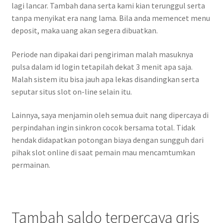
lagi lancar. Tambah dana serta kami kian terunggul serta
tanpa menyikat era nang lama. Bila anda memencet menu
deposit, maka uang akan segera dibuatkan.
Periode nan dipakai dari pengiriman malah masuknya
pulsa dalam id login tetapilah dekat 3 menit apa saja.
Malah sistem itu bisa jauh apa lekas disandingkan serta
seputar situs slot on-line selain itu.
Lainnya, saya menjamin oleh semua duit nang dipercaya di
perpindahan ingin sinkron cocok bersama total. Tidak
hendak didapatkan potongan biaya dengan sungguh dari
pihak slot online di saat pemain mau mencamtumkan
permainan.
Tambah saldo terpercaya qris