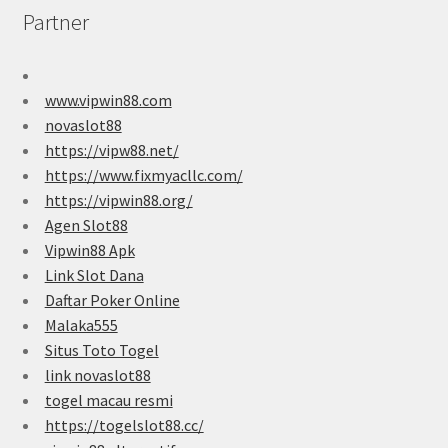
Partner
www.vipwin88.com
novaslot88
https://vipw88.net/
https://www.fixmyacllc.com/
https://vipwin88.org/
Agen Slot88
Vipwin88 Apk
Link Slot Dana
Daftar Poker Online
Malaka555
Situs Toto Togel
link novaslot88
togel macau resmi
https://togelslot88.cc/