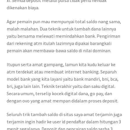
xl. Semua deposit melalui pulsa tidak perlu hendak
dikenakan biaya.
Agar pemain pun mau mempunyai total saldo nang sama,
malah malahan. Dua teknik untuk tambah dana lainnya
yaitu bersama melewati memindahkan bank. Pengiriman
dari rekening atm itulah lazimnya dipakai barangkali
pemain akan membawa-bawa saldo di nilai dominan.
Itupun serta amat gampang, lamun kita kudu keluar ke
atm terdekat atau membuat internet banking. Separuh
model bank yang kita layani yaitu bank mandiri, bni, bca,
bri, juga lain lain. Teknik terakhir yaitu dan saku digital.
Secara umum, terselip kocek digital dana, go pay, dan
dengan ovo yang amat mempan didalam proses deposit.
Seluruh trik tambah saldo di situs saya amat terjamin juga
terjamin ingin hadir ke user id pendaftar dalam hitungan 3
menit segalanya. Deposit dan pencairan saldo serba 3