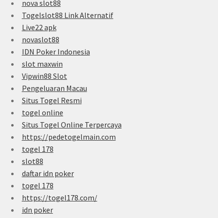
nova slot88
Togelslot88 Link Alternatif
Live22 apk
novaslot88
IDN Poker Indonesia
slot maxwin
Vipwin88 Slot
Pengeluaran Macau
Situs Togel Resmi
togel online
Situs Togel Online Terpercaya
https://pedetogelmain.com
togel 178
slot88
daftar idn poker
togel 178
https://togel178.com/
idn poker