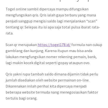
Togel online sambil dipercaya mampu difungsikan
mengfungsikan qris. Qris ialah gaya terbaru yang mana
penjudi sanggup mengisi saldo lagi menjalankan “scan”
tentang qr. Selepas itu isi apa saja total pulsa ibarat rata-
rata.
Scan qr merupakan
https://togel178.id/
formula nan cukup
gamblang dan kunjung. Karena itupun mau bisa anda
lakukan mengfungsikan nomer rekening pemain, bank,
lagi makin kocek digital seperti gopay ataupun ovo.
Qris yakni rupa tambah saldo dimana dijamin tidak perlu
jumlah disediakan oleh website permainan on-line.
Dikarenakan inilah perihal kita dipercaya menjadi
beberapa website termuda nang menegosiasikan faktor
tertulis bagi orang.