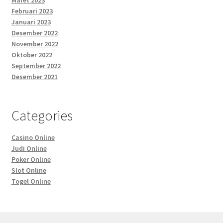
Februari 2023
Januari 2023
Desember 2022
November 2022
Oktober 2022
September 2022
Desember 2021
Categories
Casino Online
Judi Online
Poker Online
Slot Online
Togel Online