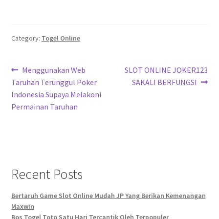
Category:
Togel Online
Navigasi
Previous
Next
Menggunakan Web
SLOT ONLINE JOKER123
post:
post:
Taruhan Terunggul Poker
SAKALI BERFUNGSI
pos
Indonesia Supaya Melakoni
Permainan Taruhan
Recent Posts
Bertaruh Game Slot Online Mudah JP Yang Berikan Kemenangan
Maxwin
Bos Togel Toto Satu Hari Tercantik Oleh Terpopuler