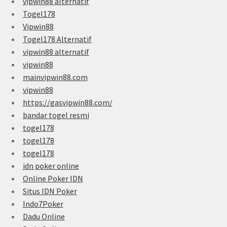
vipwin88 alternatif
Togel178
Vipwin88
Togel178 Alternatif
vipwin88 alternatif
vipwin88
mainvipwin88.com
vipwin88
https://gasvipwin88.com/
bandar togel resmi
togel178
togel178
togel178
idn poker online
Online Poker IDN
Situs IDN Poker
Indo7Poker
Dadu Online