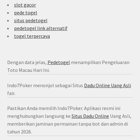
slot gacor
pede togel
situs pedetogel
pedetogel link alternatif
togel terpercaya
Dengan data jelas,
Pedetogel
menampilkan Pengeluaran
Toto Macau Hari Ini.
Indo7Poker menonjol sebagai Situs
Dadu Online Uang Asli
fair.
Pastikan Anda memilih Indo7Poker. Aplikasi resmi ini
menghubungkan langsung ke
Situs Dadu Online
Uang Asli,
memberikan jaminan permainan tanpa bot dan admin di
tahun 2026.