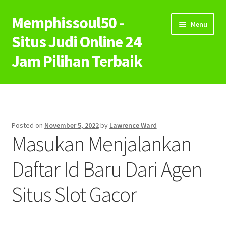
Memphissoul50 -
Skip
Skip
Menu
to
to
Situs Judi Online 24
navigation
content
Jam Pilihan Terbaik
Beranda
Hubungi Kami
Posted on
November 5, 2022
by
Lawrence Ward
Masukan Menjalankan
Daftar Id Baru Dari Agen
Situs Slot Gacor