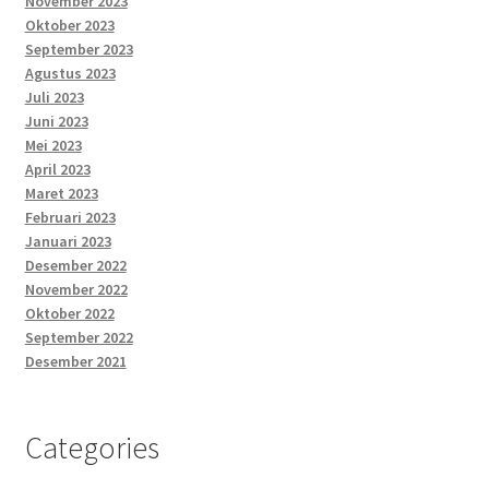
November 2023
Oktober 2023
September 2023
Agustus 2023
Juli 2023
Juni 2023
Mei 2023
April 2023
Maret 2023
Februari 2023
Januari 2023
Desember 2022
November 2022
Oktober 2022
September 2022
Desember 2021
Categories