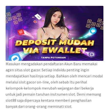
Masukan mengadakan pendaftaran Akun Baru memakai
agen situs slot gacor. Setiap individu penting ingin
mendapatkan hasilnya setiap. Bahkan oleh mencari modal
melalui slot gacor on-line, oleh sebab Itu perihal
kelompok-kelompok merubah wejangan dari bekerja
untuk jadi pemain taruhan instrumen slot. Demi memang
slot88 saja dipercaya kentara memberi penghasilan
banyak dari orang-orang meminati slot.