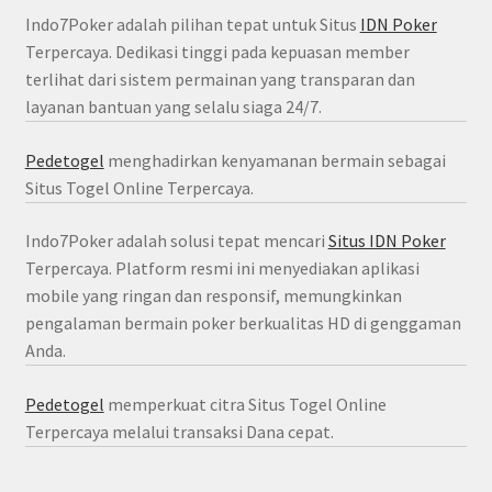
Indo7Poker adalah pilihan tepat untuk Situs
IDN Poker
Terpercaya. Dedikasi tinggi pada kepuasan member
terlihat dari sistem permainan yang transparan dan
layanan bantuan yang selalu siaga 24/7.
Pedetogel
menghadirkan kenyamanan bermain sebagai
Situs Togel Online Terpercaya.
Indo7Poker adalah solusi tepat mencari
Situs IDN Poker
Terpercaya. Platform resmi ini menyediakan aplikasi
mobile yang ringan dan responsif, memungkinkan
pengalaman bermain poker berkualitas HD di genggaman
Anda.
Pedetogel
memperkuat citra Situs Togel Online
Terpercaya melalui transaksi Dana cepat.