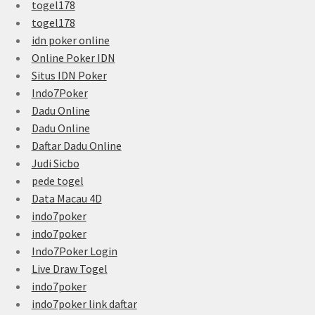
togel178
togel178
idn poker online
Online Poker IDN
Situs IDN Poker
Indo7Poker
Dadu Online
Dadu Online
Daftar Dadu Online
Judi Sicbo
pede togel
Data Macau 4D
indo7poker
indo7poker
Indo7Poker Login
Live Draw Togel
indo7poker
indo7poker link daftar