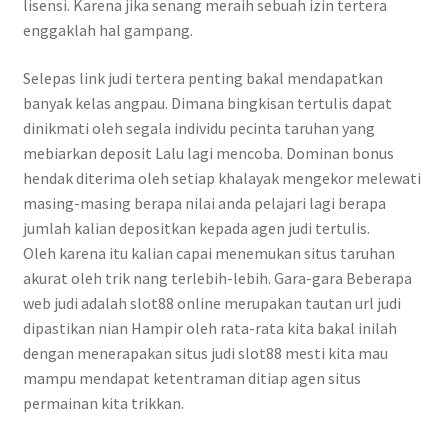
lisensi. Karena jika senang meraih sebuah izin tertera
enggaklah hal gampang.
Selepas link judi tertera penting bakal mendapatkan
banyak kelas angpau. Dimana bingkisan tertulis dapat
dinikmati oleh segala individu pecinta taruhan yang
mebiarkan deposit Lalu lagi mencoba. Dominan bonus
hendak diterima oleh setiap khalayak mengekor melewati
masing-masing berapa nilai anda pelajari lagi berapa
jumlah kalian depositkan kepada agen judi tertulis.
Oleh karena itu kalian capai menemukan situs taruhan
akurat oleh trik nang terlebih-lebih. Gara-gara Beberapa
web judi adalah slot88 online merupakan tautan url judi
dipastikan nian Hampir oleh rata-rata kita bakal inilah
dengan menerapakan situs judi slot88 mesti kita mau
mampu mendapat ketentraman ditiap agen situs
permainan kita trikkan.