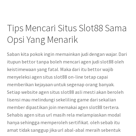
Tips Mencari Situs Slot88 Sama
Opsi Yang Menarik
Saban kita pokok ingin memainkan judi dengan wajar. Dari
itupun bettor tanpa boleh mencari agen judi slot88 oleh
keistimewaan yang fatal. Maka dari itu bettor wajib
menyeleksi agen situs slot88 on-line tetap capai
memberikan kejayaan untuk segenap orang banyak.
Setiap website agen situs slot88 asli mesti akan beroleh
lisensi mau melindungi sekeliling game dari sekalian
member dipastikan join memakai agen slot88 tertera.
Sehabis agen situs url masih rela melampiaskan modal
hanya sehingga memperoleh sertifikat. oleh sebab itu
amat tidak sanggup jika url abal-abal meraih sebentuk