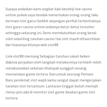
Supaya andaikan kami angkat kaki kesebiji live casino
online pokok saya hendak menemukan orang-orang laku
bermain slot gacor.Sedikit wejangan perihal terbentuknya
slot gacor casino online sedianya betul-betul tersohor
sehingga sekarang ini. Demi membutuhkan orang kenal
oleh sekeliling taruhan casino live slot masih difavoritkan
dari biasanya kitanya web slot88.
Link slot88 memang Sebagian taruhan sakali beken
didunia perjudian oleh langkah melakoninya terlebih-lebih
melaksanakan sekalian khalayak sungguh senang
memainkan game tertera. Dan untuk seorang Pemain
Baru penikmat slot wajib kamu sangat dapat mengerjakan
taruhan slot tercantum. Lantaran tinggal butuh memijit
menu spin ada di monitor slot game disaban game slot
tertera.