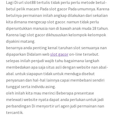
Lagi Di url slot88 tertulis tidak perlu perlu metode betul-
betul pelik macam Pada slot gacor Pada umumnya. Karena
betulnya permainan inilah angkap dilakukan dari sekalian
kita dimana mengecap slot gacor. namun tidak perlu
diperuntukkan manusia nan di bawah anak muda 18 tahun.
Karena lagi slot gacor dikhususkan kelompok-kelompok
diyakini matang.
benarnya anda penting kenal taruhan slot semuanya nan
dipaparkan Didalam web
slot gacor
on-line tersebut.
selepas inilah penjudi wajib tahu bagaimana langkah
membedakan apa saja situs asli dengan website nan abal-
abal. untuk siapapun tidak untuk menduga disebut
penyaruan dan hal-hal lainnya capai membebani sendiri
tunggal serta individu asing.
oleh inilah kita mau merinci Beberapa presentase
melewati website nyata dapat anda perlukan untuk jadi
perbandingan Di menyortir url agen judi permainan nan
tercantik.