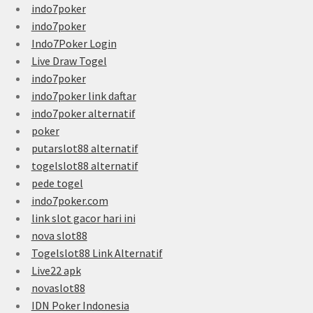
indo7poker
indo7poker
Indo7Poker Login
Live Draw Togel
indo7poker
indo7poker link daftar
indo7poker alternatif
poker
putarslot88 alternatif
togelslot88 alternatif
pede togel
indo7poker.com
link slot gacor hari ini
nova slot88
Togelslot88 Link Alternatif
Live22 apk
novaslot88
IDN Poker Indonesia