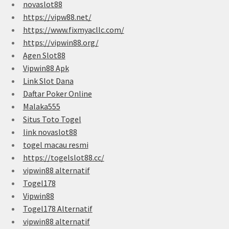
novaslot88
https://vipw88.net/
https://www.fixmyacllc.com/
https://vipwin88.org/
Agen Slot88
Vipwin88 Apk
Link Slot Dana
Daftar Poker Online
Malaka555
Situs Toto Togel
link novaslot88
togel macau resmi
https://togelslot88.cc/
vipwin88 alternatif
Togel178
Vipwin88
Togel178 Alternatif
vipwin88 alternatif