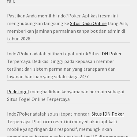
fair.
Pastikan Anda memilih Indo7Poker. Aplikasi resmi ini
menghubungkan langsung ke
Situs Dadu Online
Uang Asli,
memberikan jaminan permainan tanpa bot dan admin di
tahun 2026.
Indo7Poker adalah pilihan tepat untuk Situs
IDN Poker
Terpercaya. Dedikasi tinggi pada kepuasan member
terlihat dari sistem permainan yang transparan dan
layanan bantuan yang selalu siaga 24/7.
Pedetogel
menghadirkan kenyamanan bermain sebagai
Situs Togel Online Terpercaya.
Indo7Poker adalah solusi tepat mencari
Situs IDN Poker
Terpercaya. Platform resmi ini menyediakan aplikasi
mobile yang ringan dan responsif, memungkinkan
pengalaman bermain poker berkualitas HD di genggaman