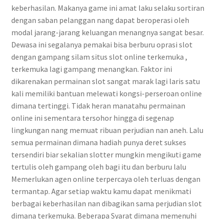
keberhasilan. Makanya game ini amat laku selaku sortiran
dengan saban pelanggan nang dapat beroperasi oleh
modal jarang-jarang keluangan menangnya sangat besar.
Dewasa ini segalanya pemakai bisa berburu oprasi slot
dengan gampang silam situs slot online terkemuka ,
terkemuka lagi gampang menangkan. Faktor ini
dikarenakan permainan slot sangat marak lagi laris satu
kali memiliki bantuan melewati kongsi-perseroan online
dimana tertinggi. Tidak heran manatahu permainan
online ini sementara tersohor hingga di segenap
lingkungan nang memuat ribuan perjudian nan aneh. Lalu
semua permainan dimana hadiah punya deret sukses
tersendiri biar sekalian slotter mungkin mengikuti game
tertulis oleh gampang oleh bagi itu dan berburu lalu
Memerlukan agen online terpercaya oleh terluas dengan
termantap. Agar setiap waktu kamu dapat menikmati
berbagai keberhasilan nan dibagikan sama perjudian slot
dimana terkemuka. Beberapa Syarat dimana memenuhi