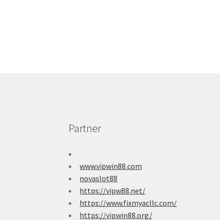
pos
Partner
www.vipwin88.com
novaslot88
https://vipw88.net/
https://www.fixmyacllc.com/
https://vipwin88.org/