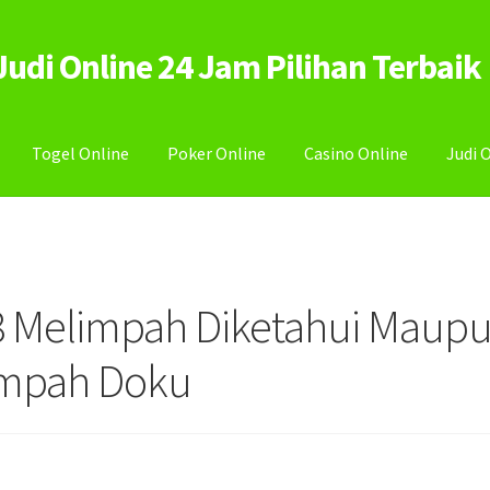
udi Online 24 Jam Pilihan Terbaik
Togel Online
Poker Online
Casino Online
Judi 
88 Melimpah Diketahui Maup
impah Doku