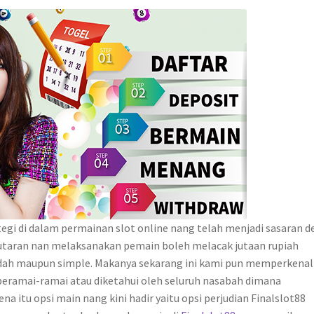
gi di dalam permainan slot online nang telah menjadi sasaran d
 putaran nan melaksanakan pemain boleh melacak jutaan rupiah
ah maupun simple. Makanya sekarang ini kami pun memperkena
beramai-ramai atau diketahui oleh seluruh nasabah dimana
a itu opsi main nang kini hadir yaitu opsi perjudian Finalslot88