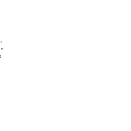
a
ini
e