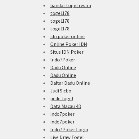
bandar togel resmi
togel178
togel178
togel178
idn poker online
Online Poker IDN
Situs IDN Poker
Indo7Poker
Dadu Online
Dadu Online
Daftar Dadu Online
Judi Sicbo
pede togel
Data Macau 4D
indo7poker
indo7poker
Indo7Poker Login
Live Draw Togel