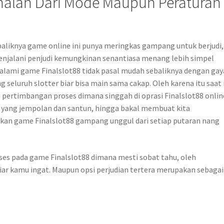
alan Dari Mode Maupun Peraturan
aliknya game online ini punya meringkas gampang untuk berjudi,
enjalani penjudi kemungkinan senantiasa menang lebih simpel
dalami game Finalslot88 tidak pasal mudah sebaliknya dengan gay
luruh slotter biar bisa main sama cakap. Oleh karena itu saat 
 pertimbangan proses dimana singgah di oprasi Finalslot88 onlin
 yang jempolan dan santun, hingga bakal membuat kita
an game Finalslot88 gampang unggul dari setiap putaran nang
ses pada game Finalslot88 dimana mesti sobat tahu, oleh
r kamu ingat. Maupun opsi perjudian tertera merupakan sebagai