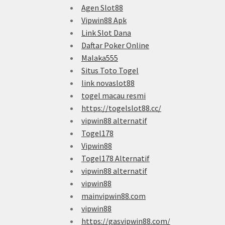
Agen Slot88
Vipwin88 Apk
Link Slot Dana
Daftar Poker Online
Malaka555
Situs Toto Togel
link novaslot88
togel macau resmi
https://togelslot88.cc/
vipwin88 alternatif
Togel178
Vipwin88
Togel178 Alternatif
vipwin88 alternatif
vipwin88
mainvipwin88.com
vipwin88
https://gasvipwin88.com/