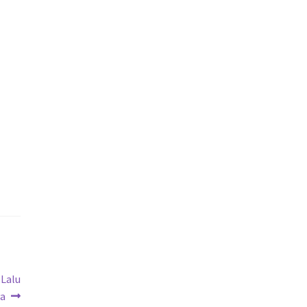
 Lalu
ya