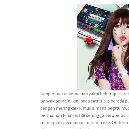
Uang maupun kemajuan yakni beberapa strate
banyak pemain, kini pada satu situs berada
dengan meringkas-rumus dimana begitu mud
permainan Finalslot88 sehingga beroperasi 
menikmati permainan ini sama oke. Oleh karen