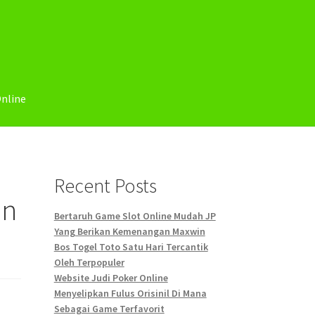
Online
Recent Posts
un
Bertaruh Game Slot Online Mudah JP
Yang Berikan Kemenangan Maxwin
Bos Togel Toto Satu Hari Tercantik
Oleh Terpopuler
Website Judi Poker Online
Menyelipkan Fulus Orisinil Di Mana
Sebagai Game Terfavorit