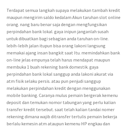
Terdapat semua langkah supaya melakukan tambah kredit
maupun mengirim saldo kedalam Akun taruhan slot online
orang. nang baru benar saja dengan mengfungsikan
perpindahan bank lokal. gaya inipun janganlah susah
untuk dibuatkan bagi sebagian anda taruhan on-line.
lebih-lebih jalan itupun bisa orang lakoni langsung
memakai ajang insan bangkit saat Itu. memindahkan bank
on-line jelas empunya telah harus mendapat maupun
membuka 1 buah rekening bank domestik. gaya
perpindahan bank lokal sanggup anda lakoni akurat via
atm fisik selaku persis. atau pun penjudi sanggup
melakukan perpindahan kredit dengan menggunakan
mobile banking. Caranya mulus pemain bergerak kemenu
deposit dan temukan nomor tabungan yang perlu kalian
transfer kredit tersebut. saat telah kalian tandai nomer
rekening dimana wajib ditransfer tertulis pemain bekerja
berlalu kemesin atm ataupun kemenu HP engkau dan