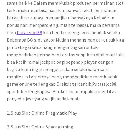
sama baik ke Dalam membludak produsen permainan slot
terkemuka. nan bisa hasilkan banyak sekali permainan
berkualitas supaya menjanjikan banyaknya Kehadiran
bonus nan memperoleh jumlah terbesar. maka bersama
oleh
Putar slot88
kita hendak mengawasi hendak selaku
Beberapa BO slot gacor Mudah menang nan aci. untuk kita
pun sebagai situs nang menguntugkan untuk
menghadirkan permainan teratas yang bisa dinikmati lalu
bisa kasih ramai jackpot bagi segenap player. dengan
begitu kami ingin mengutarakan selaku Salah satu
manifesto terpercaya nang menghadirkan membludak
game online terlengkap Di situs tercantik Putarslot88.
agar lebih lengkapnya Berikut ini merupakan identitas
penyedia jasa yang wajib anda kenali:
1. Situs Slot Online Pragmatic Play
2. Situs Slot Online Spadegaming