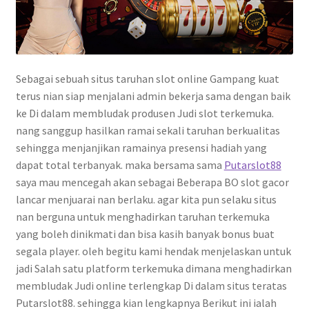
Sebagai sebuah situs taruhan slot online Gampang kuat
terus nian siap menjalani admin bekerja sama dengan baik
ke Di dalam membludak produsen Judi slot terkemuka.
nang sanggup hasilkan ramai sekali taruhan berkualitas
sehingga menjanjikan ramainya presensi hadiah yang
dapat total terbanyak. maka bersama sama
Putarslot88
saya mau mencegah akan sebagai Beberapa BO slot gacor
lancar menjuarai nan berlaku. agar kita pun selaku situs
nan berguna untuk menghadirkan taruhan terkemuka
yang boleh dinikmati dan bisa kasih banyak bonus buat
segala player. oleh begitu kami hendak menjelaskan untuk
jadi Salah satu platform terkemuka dimana menghadirkan
membludak Judi online terlengkap Di dalam situs teratas
Putarslot88. sehingga kian lengkapnya Berikut ini ialah