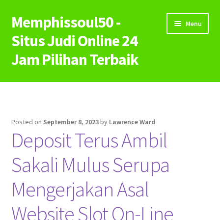
Memphissoul50 -
Skip
Skip
Menu
to
to
Situs Judi Online 24
navigation
content
Jam Pilihan Terbaik
Beranda
Hubungi Kami
Posted on
September 8, 2023
by
Lawrence Ward
Deposit Terus Ambil
Sakali Mulus Serupa
Mengerjakan Asal
Website Slot On-Line