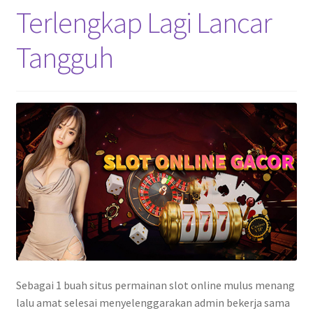
Terlengkap Lagi Lancar
Tangguh
Sebagai 1 buah situs permainan slot online mulus menang
lalu amat selesai menyelenggarakan admin bekerja sama