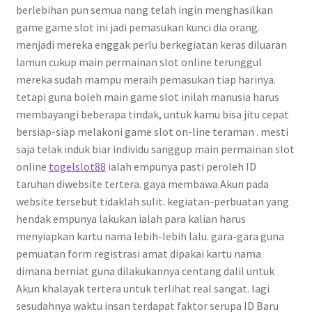
berlebihan pun semua nang telah ingin menghasilkan
game game slot ini jadi pemasukan kunci dia orang.
menjadi mereka enggak perlu berkegiatan keras diluaran
lamun cukup main permainan slot online terunggul
mereka sudah mampu meraih pemasukan tiap harinya.
tetapi guna boleh main game slot inilah manusia harus
membayangi beberapa tindak, untuk kamu bisa jitu cepat
bersiap-siap melakoni game slot on-line teraman . mesti
saja telak induk biar individu sanggup main permainan slot
online
togelslot88
ialah empunya pasti peroleh ID
taruhan diwebsite tertera. gaya membawa Akun pada
website tersebut tidaklah sulit. kegiatan-perbuatan yang
hendak empunya lakukan ialah para kalian harus
menyiapkan kartu nama lebih-lebih lalu. gara-gara guna
pemuatan form registrasi amat dipakai kartu nama
dimana berniat guna dilakukannya centang dalil untuk
Akun khalayak tertera untuk terlihat real sangat. lagi
sesudahnya waktu insan terdapat faktor serupa ID Baru