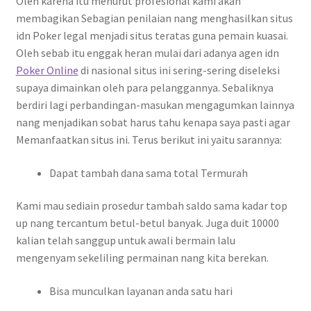
Oleh karena itu menurut profesional kami akan
membagikan Sebagian penilaian nang menghasilkan situs
idn Poker legal menjadi situs teratas guna pemain kuasai.
Oleh sebab itu enggak heran mulai dari adanya agen idn
Poker Online
di nasional situs ini sering-sering diseleksi
supaya dimainkan oleh para pelanggannya. Sebaliknya
berdiri lagi perbandingan-masukan mengagumkan lainnya
nang menjadikan sobat harus tahu kenapa saya pasti agar
Memanfaatkan situs ini. Terus berikut ini yaitu sarannya:
Dapat tambah dana sama total Termurah
Kami mau sediain prosedur tambah saldo sama kadar top
up nang tercantum betul-betul banyak. Juga duit 10000
kalian telah sanggup untuk awali bermain lalu
mengenyam sekeliling permainan nang kita berekan.
Bisa munculkan layanan anda satu hari