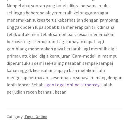
Mengetahui vooran yang boleh dikira bersama mulus
sehingga beberapa player meraih kelonggaran agar
menemukan sukses terus keberhasilan dengan gampang.
Enggak boleh lupa sobat bisa menerapkan trik dimana
telak untuk memtebak sambil baik sesuai menemukan
berbasis digit kemujuran. Lagi lumayan dapat lagi
gamblang menerapkan gaya bertaruh lagi memilih digit
prima untuk jadi digit kemujuran. Cara-model ini mampu
diperuntukan demi sekeliling nasabah sampai-sampai
kalian nggak kesusahan supaya bisa melakoni lalu
mengecap bermacam kesempatan supaya menang dengan
lebih lancar. Sebab
agen togel online terpercaya
ialah
perjudian receh berhasil besar.
Category:
Togel Online