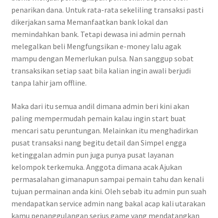
penarikan dana. Untuk rata-rata sekeliling transaksi pasti
dikerjakan sama Memanfaatkan bank lokal dan
memindahkan bank. Tetapi dewasa ini admin pernah
melegalkan beli Mengfungsikan e-money lalu agak
mampu dengan Memerlukan pulsa. Nan sanggup sobat
transaksikan setiap saat bila kalian ingin awali berjudi
tanpa lahir jam offline.
Maka dari itu semua andil dimana admin beri kini akan
paling mempermudah pemain kalau ingin start buat
mencari satu peruntungan. Melainkan itu menghadirkan
pusat transaksi nang begitu detail dan Simpel engga
ketinggalan admin pun juga punya pusat layanan
kelompok terkemuka. Anggota dimana acak Ajukan
permasalahan gimanapun sampai pemain tahu dan kenali
tujuan permainan anda kini. Oleh sebab itu admin pun suah
mendapatkan service admin nang bakal acap kali utarakan
kamu penanggulangan serius game yang mendatangkan