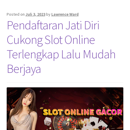
Posted on
Juli 3, 2023
by
Lawrence Ward
Pendaftaran Jati Diri
Cukong Slot Online
Terlengkap Lalu Mudah
Berjaya