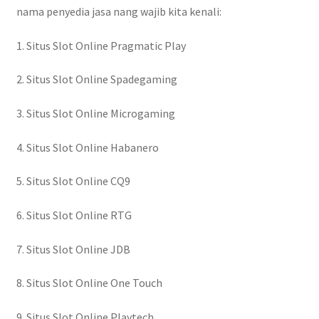
nama penyedia jasa nang wajib kita kenali:
1. Situs Slot Online Pragmatic Play
2. Situs Slot Online Spadegaming
3. Situs Slot Online Microgaming
4. Situs Slot Online Habanero
5. Situs Slot Online CQ9
6. Situs Slot Online RTG
7. Situs Slot Online JDB
8. Situs Slot Online One Touch
9. Situs Slot Online Playtech