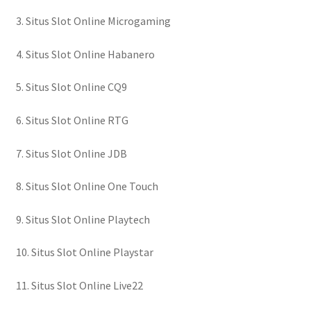
3. Situs Slot Online Microgaming
4. Situs Slot Online Habanero
5. Situs Slot Online CQ9
6. Situs Slot Online RTG
7. Situs Slot Online JDB
8. Situs Slot Online One Touch
9. Situs Slot Online Playtech
10. Situs Slot Online Playstar
11. Situs Slot Online Live22