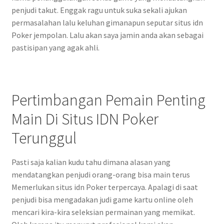
penjudi takut. Enggak ragu untuk suka sekali ajukan
permasalahan lalu keluhan gimanapun seputar situs idn
Poker jempolan. Lalu akan saya jamin anda akan sebagai
pastisipan yang agak ahli.
Pertimbangan Pemain Penting
Main Di Situs IDN Poker
Terunggul
Pasti saja kalian kudu tahu dimana alasan yang
mendatangkan penjudi orang-orang bisa main terus
Memerlukan situs idn Poker terpercaya. Apalagi di saat
penjudi bisa mengadakan judi game kartu online oleh
mencari kira-kira seleksian permainan yang memikat.