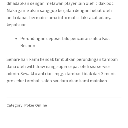
dihadapkan dengan melawan player lain oleh tidak bot.
Maka game akan sanggup berjalan dengan hebat oleh
anda dapat bermain sama informal tidak takut adanya
kepalsuan.
Perundingan deposit lalu pencairan saldo Fast
Respon
Sehari-hari kami hendak timbulkan perundingan tambah
dana oleh withdraw nang super cepat oleh sisi service
admin. Sewaktu antrian engga lambat tidak dari 3 menit
prosedur tambah saldo saudara akan kami mainkan.
Category:
Poker Online